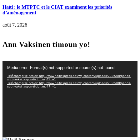
Haïti : le MTPTC et le CIAT examinent les priorités
d’aménagement
août 7, 2026
Ann Vaksinen timoun yo!
Lecteur
Media error: Format(s) not supported or source(s) not found
vidéo
Télécharger le fichier: http://www.haitiexpress.net/wp-content/uploads/2025/08/panos-
spot-vaksinasyon-ti-bb_.mp4?_=1
Télécharger le fichier: http://www.haitiexpress.net/wp-content/uploads/2025/08/panos-
spot-vaksinasyon-ti-bb_.mp4?_=1