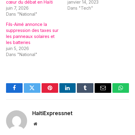
cœur du débat en Haïti
janvier 14, 2023
juin 7, 2026
Dans "Tech"
Dans "National"
Fils-Aimé annonce la
suppression des taxes sur
les panneaux solaires et
les batteries
juin 5, 2026
Dans "National"
Facebook
Twitter
Pinterest
LinkedIn
Tumblr
Email
Whats
HaitiExpressnet
Website