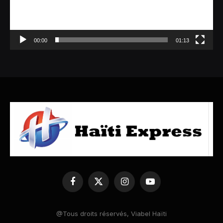
00:00
01:13
Facebook
X
Instagram
YouTube
(Twitter)
@Tous droits réservés, Viabel Haïti