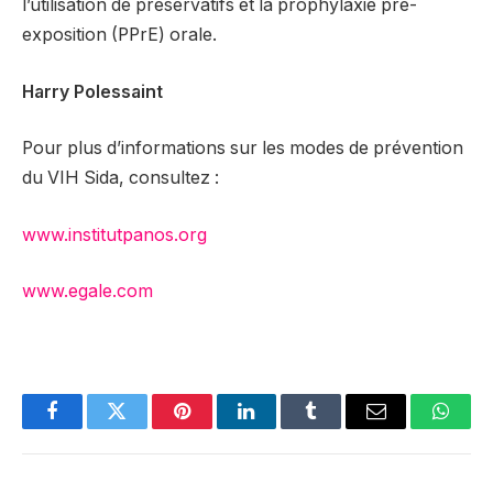
l’utilisation de préservatifs et la prophylaxie pré-
exposition (PPrE) orale.
Harry Polessaint
Pour plus d’informations sur les modes de prévention
du VIH Sida, consultez :
www.institutpanos.org
www.egale.com
Facebook
Twitter
Pinterest
LinkedIn
Tumblr
Email
Whats