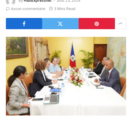
By
HaitiExpressnet
août 23, 2024
Aucun commentaire
3 Mins Read