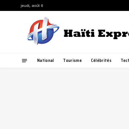
jeudi, août 6
National
Tourisme
Célébrités
Tec