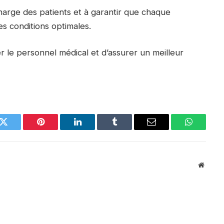
 charge des patients et à garantir que chaque
es conditions optimales.
 le personnel médical et d’assurer un meilleur
k
Twitter
Pinterest
LinkedIn
Tumblr
Email
WhatsAp
Websit