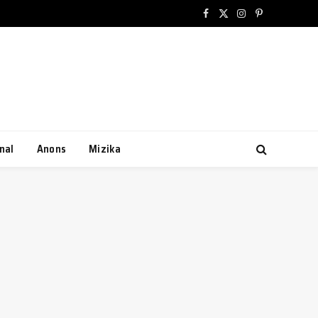
Facebook
X
Instagram
Pinterest
(Twitter)
nal
Anons
Mizika