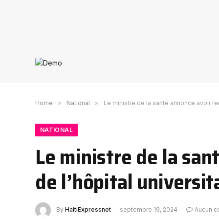
Home
»
National
»
Le ministre de la santé annonce avoir ren
NATIONAL
Le ministre de la san
de l’hôpital universit
By
HaitiExpressnet
septembre 19, 2024
Aucun c