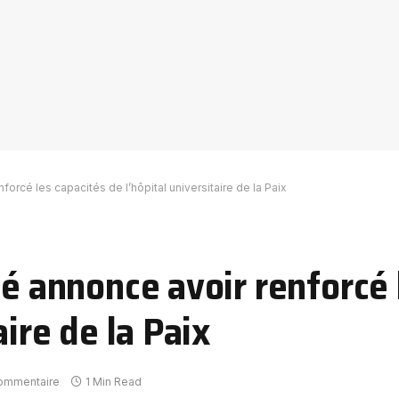
forcé les capacités de l’hôpital universitaire de la Paix
té annonce avoir renforcé 
aire de la Paix
ommentaire
1 Min Read