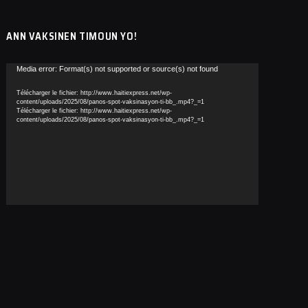
ANN VAKSINEN TIMOUN YO!
Lecteur
Media error: Format(s) not supported or source(s) not found
vidéo
Télécharger le fichier: http://www.haitiexpress.net/wp-
content/uploads/2025/08/panos-spot-vaksinasyon-ti-bb_.mp4?_=1
Télécharger le fichier: http://www.haitiexpress.net/wp-
content/uploads/2025/08/panos-spot-vaksinasyon-ti-bb_.mp4?_=1