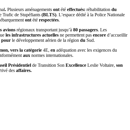
nal
.
Plusieurs
aménagements
ont
été
effectués
:
réhabilitation
du
le Trafic
de
Stupéfiants
(
BLTS
)
.
L’espace dédié
à
la
Police
Nationale
débarquement
ont
été
respectées
.
es
avions
régionaux
transportant
jusqu’à
80
passagers
.
Les
que
les
infrastructures
actuelles
ne
permettent
pas
encore
d’accueillir
e
pour
le
développement
aérien
de
la
région
du
Sud
.
imon
,
vers
la
catégorie
4E
,
en
adéquation
avec
les
exigences du
nformément
aux
normes
internationales
.
seil
Présidentiel
de
Transition
Son
Excellence
Leslie
Voltaire
,
son
Privé
des
affaires
.