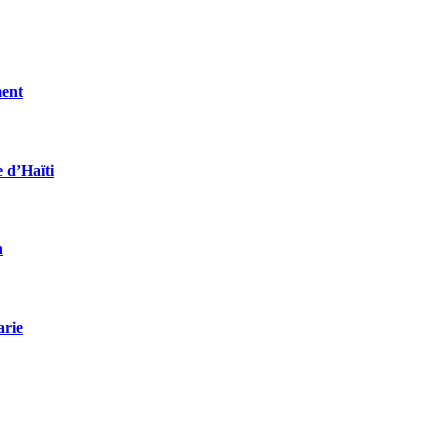
ment
e d’Haïti
n
arie