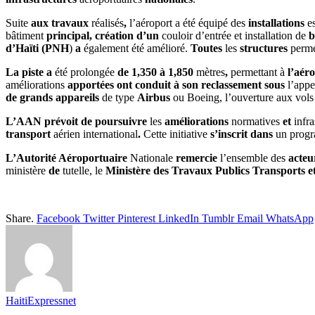
Suite
aux
travaux
réalisés
,
l’aéroport
a
été
équipé
des
installations
e
bâtiment
principal
,
création
d’un
couloir
d’entrée
et
installation
de
b
d’Haïti
(
PNH
)
a
également
été
amélioré
.
Toutes
les
structures
perme
La
piste
a
été
prolongée
de
1,350
à
1,850
mètres
,
permettant
à
l’aér
améliorations
apportées
ont conduit
à
son
reclassement
sous
l’appe
de
grands
appareils
de
type
Airbus
ou
Boeing
,
l’ouverture
aux
vol
L’AAN
prévoit
de
poursuivre
les
améliorations
normatives
et
infra
transport
aérien
international
.
Cette
initiative
s’inscrit
dans
un prog
L’Autorité
Aéroportuaire
Nationale
remercie
l’ensemble
des
acteu
ministère
de
tutelle
,
le
Ministère des Travaux
Publics
Transports
e
Share.
Facebook
Twitter
Pinterest
LinkedIn
Tumblr
Email
WhatsApp
HaitiExpressnet