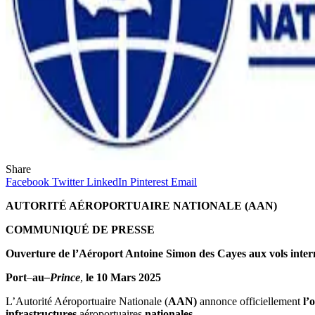
Share
Facebook
Twitter
LinkedIn
Pinterest
Email
AUTORITÉ
AÉROPORTUAIRE
NATIONALE
(
AAN
)
COMMUNIQUÉ
DE
PRESSE
Ouverture
de
l’Aéroport
Antoine Simon des
Cayes aux
vols
inte
Port
–
au
–
Prince
,
le
10
Mars
2025
L’Autorité
Aéroportuaire
Nationale
(
AAN
)
annonce
officiellement
l’
infrastructures
aéroportuaires
nationales
.