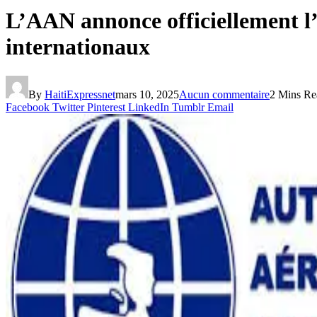
L’AAN annonce officiellement l’
internationaux
By
HaitiExpressnet
mars 10, 2025
Aucun commentaire
2 Mins Re
Facebook
Twitter
Pinterest
LinkedIn
Tumblr
Email