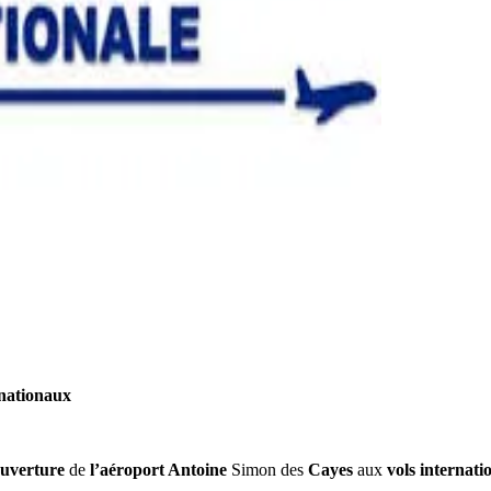
rnationaux
ouverture
de
l’aéroport
Antoine
Simon
des
Cayes
aux
vols
internati