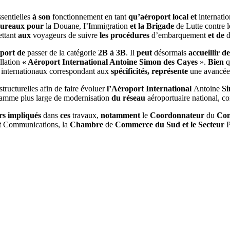
ssentielles
à
son
fonctionnement
en tant
qu’aéroport
local
et
internatio
ureaux
pour
la
Douane
,
I’Immigration
et
la
Brigade
de
Lutte
contre
ttant
aux
voyageurs
de
suivre
les procédures
d’embarquement
et
de
oport
de
passer
de
la
catégorie
2B
à
3B
.
Il
peut
désormais
accueillir
d
llation
«
Aéroport International
Antoine
Simon
des Cayes
»
.
Bien
s
internationaux correspondant
aux
spécificités
,
représente
une avancé
structurelles
afin
de
faire
évoluer
l’Aéroport
International
Antoine
S
ramme
plus
large
de
modernisation
du réseau
aéroportuaire
national
,
co
rs
impliqués
dans
ces
travaux
,
notamment
le
Coordonnateur
du
Con
t
Communications
,
la
Chambre
de
Commerce
du
Sud
et
le
Secteur