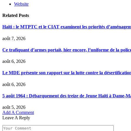
Website
Related
Posts
Haïti : le MTPTC et le CIAT examinent les priorités d’aménage
août 7, 2026
Ce trafiquant d’armes portait, hier encore, l’uniforme de la polic
août 6, 2026
Le MDE présente son rapport sur la lutte contre la désertificatio
août 6, 2026
5 août 1964 : Débarquement des treize de Jeune Haïti à Dame-M
août 5, 2026
Add A Comment
Leave A Reply