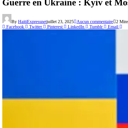
Guerre en Ukraine : Kyiv et Mos
By
HaitiExpressnet
juillet 23, 2025
Aucun commentaire
2 Min
Facebook
Twitter
Pinterest
LinkedIn
Tumblr
Email