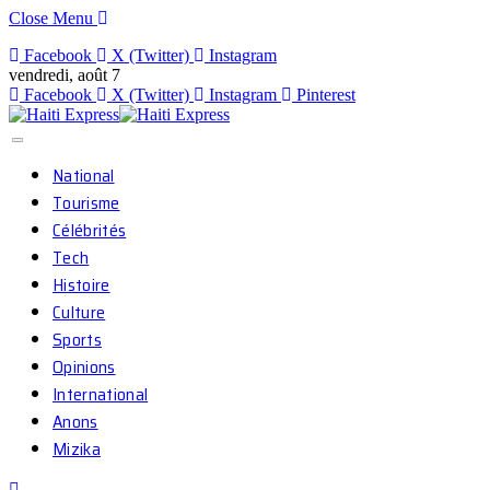
Close Menu
Facebook
X (Twitter)
Instagram
vendredi, août 7
Facebook
X (Twitter)
Instagram
Pinterest
National
Tourisme
Célébrités
Tech
Histoire
Culture
Sports
Opinions
International
Anons
Mizika