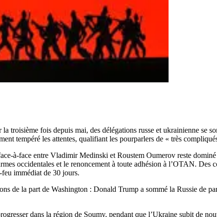
la troisième fois depuis mai, des délégations russe et ukrainienne se so
ment tempéré les attentes, qualifiant les pourparlers de « très compliqu
e face-à-face entre Vladimir Medinski et Roustem Oumerov reste dominé 
d’armes occidentales et le renoncement à toute adhésion à l’OTAN. Des c
le-feu immédiat de 30 jours.
sions de la part de Washington : Donald Trump a sommé la Russie de parv
e progresser dans la région de Soumy, pendant que l’Ukraine subit de no