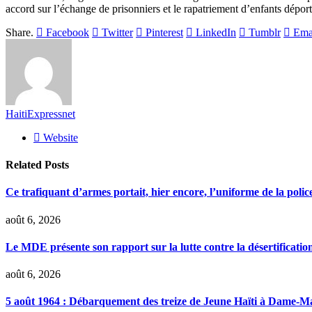
accord sur l’échange de prisonniers et le rapatriement d’enfants déporté
Share.
Facebook
Twitter
Pinterest
LinkedIn
Tumblr
Ema
HaitiExpressnet
Website
Related
Posts
Ce trafiquant d’armes portait, hier encore, l’uniforme de la polic
août 6, 2026
Le MDE présente son rapport sur la lutte contre la désertificatio
août 6, 2026
5 août 1964 : Débarquement des treize de Jeune Haïti à Dame-M