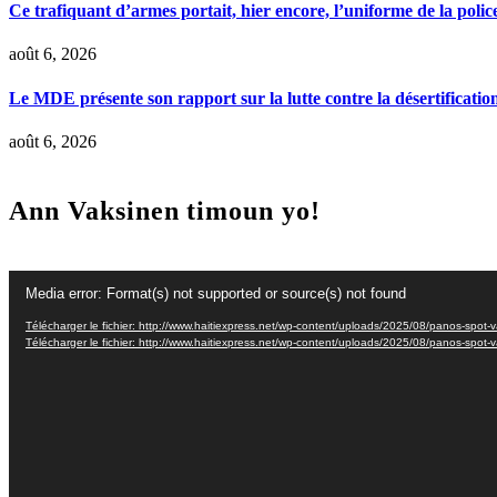
Ce trafiquant d’armes portait, hier encore, l’uniforme de la polic
août 6, 2026
Le MDE présente son rapport sur la lutte contre la désertificatio
août 6, 2026
Ann Vaksinen timoun yo!
Lecteur
Media error: Format(s) not supported or source(s) not found
vidéo
Télécharger le fichier: http://www.haitiexpress.net/wp-content/uploads/2025/08/panos-spot
Télécharger le fichier: http://www.haitiexpress.net/wp-content/uploads/2025/08/panos-spot