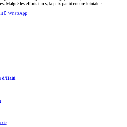
s. Malgré les efforts turcs, la paix paraît encore lointaine.
il
WhatsApp
e d’Haïti
n
arie