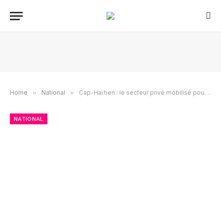
Home
»
National
»
Cap-Haïtien : le secteur privé mobilisé pour la paix et la sortie des jeunes des gangs
NATIONAL