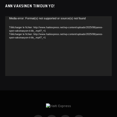
ANN VAKSINEN TIMOUN YO!
Lecteur
Media error: Format(s) not supported or source(s) not found
vidéo
Télécharger le fichier: http://www.haitiexpress.net/wp-content/uploads/2025/08/panos-
spot-vaksinasyon-ti-bb_.mp4?_=1
Télécharger le fichier: http://www.haitiexpress.net/wp-content/uploads/2025/08/panos-
spot-vaksinasyon-ti-bb_.mp4?_=1