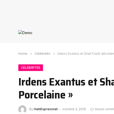
Home
»
Célébrités
»
Irdens Exantus et Shah Frank dévoilen
CÉLÉBRITÉS
Irdens Exantus et Sha
Porcelaine »
By
HaitiExpressnet
octobre 3, 2025
Aucun comm