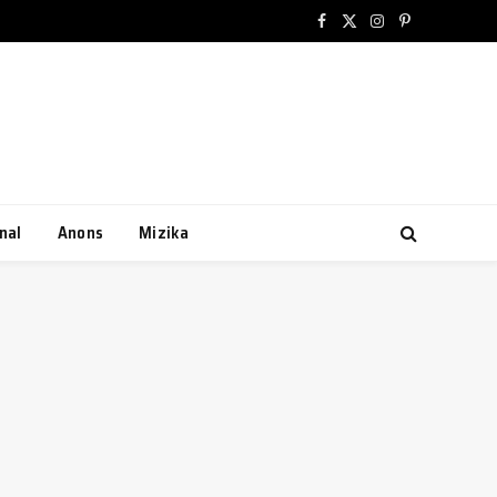
Facebook
X
Instagram
Pinterest
(Twitter)
nal
Anons
Mizika