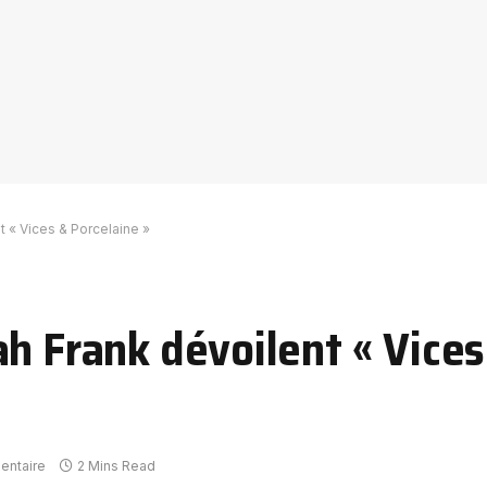
t « Vices & Porcelaine »
h Frank dévoilent « Vices
entaire
2 Mins Read