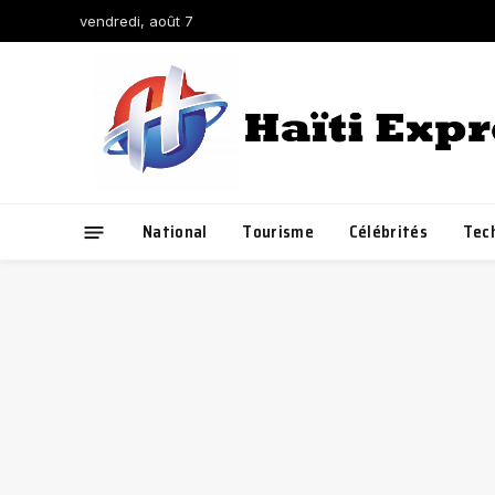
vendredi, août 7
National
Tourisme
Célébrités
Tec