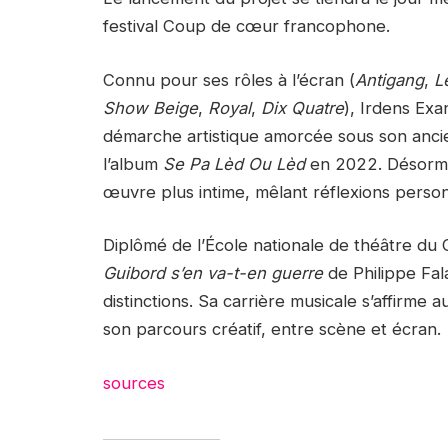
festival Coup de cœur francophone.
Connu pour ses rôles à l’écran (
Antigang
,
L
Show Beige
,
Royal
,
Dix Quatre
), Irdens Ex
démarche artistique amorcée sous son an
l’album
Se Pa Lèd Ou Lèd
en 2022. Désormai
œuvre plus intime, mêlant réflexions personn
Diplômé de l’École nationale de théâtre du Ca
Guibord s’en va-t-en guerre
de Philippe Fala
distinctions. Sa carrière musicale s’affirm
son parcours créatif, entre scène et écran.
sources