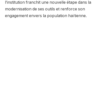
l’institution franchit une nouvelle étape dans la
modernisation de ses outils et renforce son
engagement envers la population haïtienne.
Facebook
Twitter
Pinterest
LinkedIn
Tumblr
Email
Whats
HaitiExpressnet
Website
RELATED
POSTS