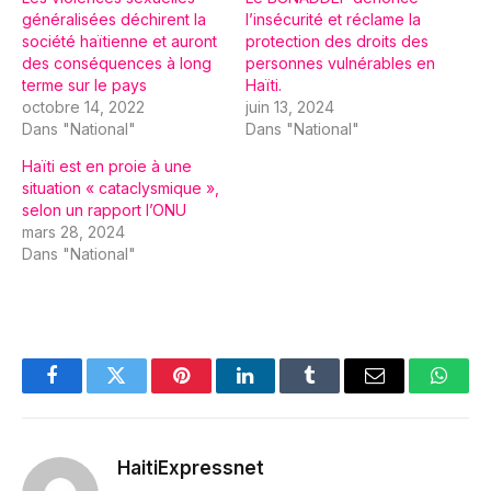
généralisées déchirent la
l’insécurité et réclame la
société haïtienne et auront
protection des droits des
des conséquences à long
personnes vulnérables en
terme sur le pays
Haïti.
octobre 14, 2022
juin 13, 2024
Dans "National"
Dans "National"
Haïti est en proie à une
situation « cataclysmique »,
selon un rapport l’ONU
mars 28, 2024
Dans "National"
Facebook
Twitter
Pinterest
LinkedIn
Tumblr
Email
Whats
HaitiExpressnet