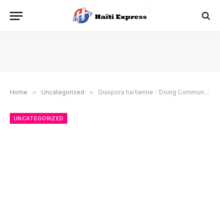
Home
»
Uncategorized
»
Diaspora haïtienne : ‘Doing Community Haïti’ se dote d’un siège dédié à la culture et à la solidarité
UNCATEGORIZED