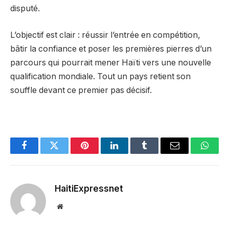
disputé.
L’objectif est clair : réussir l’entrée en compétition,
bâtir la confiance et poser les premières pierres d’un
parcours qui pourrait mener Haïti vers une nouvelle
qualification mondiale. Tout un pays retient son
souffle devant ce premier pas décisif.
Facebook
Twitter
Pinterest
LinkedIn
Tumblr
Email
Whats
HaitiExpressnet
Website