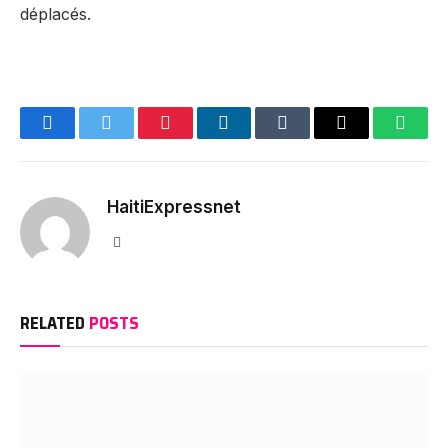
déplacés.
Facebook
Twitter
Pinterest
LinkedIn
Tumblr
Email
Whats
HaitiExpressnet
Website
RELATED
POSTS