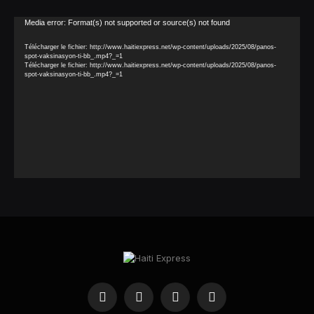
Lecteur
Media error: Format(s) not supported or source(s) not found
vidéo
Télécharger le fichier: http://www.haitiexpress.net/wp-content/uploads/2025/08/panos-
spot-vaksinasyon-ti-bb_.mp4?_=1
Télécharger le fichier: http://www.haitiexpress.net/wp-content/uploads/2025/08/panos-
spot-vaksinasyon-ti-bb_.mp4?_=1
Facebook
X
Instagram
YouTube