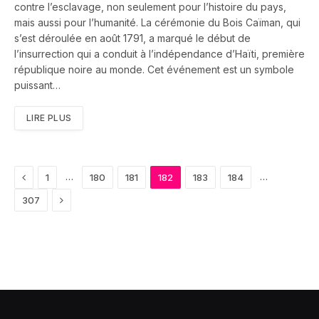
contre l’esclavage, non seulement pour l’histoire du pays,
mais aussi pour l’humanité. La cérémonie du Bois Caïman, qui
s’est déroulée en août 1791, a marqué le début de
l’insurrection qui a conduit à l’indépendance d’Haïti, première
république noire au monde. Cet événement est un symbole
puissant…
LIRE PLUS
Previous
…
…
1
180
181
182
183
184
Next
307