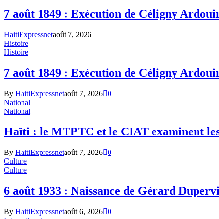
7 août 1849 : Exécution de Céligny Ardoui
HaitiExpressnet
août 7, 2026
Histoire
Histoire
7 août 1849 : Exécution de Céligny Ardoui
By
HaitiExpressnet
août 7, 2026
0
National
National
Haïti : le MTPTC et le CIAT examinent le
By
HaitiExpressnet
août 7, 2026
0
Culture
Culture
6 août 1933 : Naissance de Gérard Dupervi
By
HaitiExpressnet
août 6, 2026
0