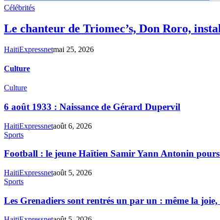
Célébrités
Le chanteur de Triomec’s, Don Roro, instal
HaitiExpressnet
mai 25, 2026
Culture
Culture
6 août 1933 : Naissance de Gérard Dupervil
HaitiExpressnet
août 6, 2026
Sports
Football : le jeune Haïtien Samir Yann Antonin poursu
HaitiExpressnet
août 5, 2026
Sports
Les Grenadiers sont rentrés un par un : même la joie, 
HaitiExpressnet
août 5, 2026