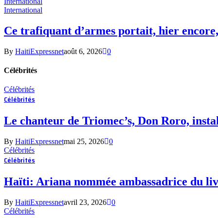
International
International
Ce trafiquant d’armes portait, hier encore,
By
HaitiExpressnet
août 6, 2026
0
Célébrités
Célébrités
Célébrités
Le chanteur de Triomec’s, Don Roro, instal
By
HaitiExpressnet
mai 25, 2026
0
Célébrités
Célébrités
Haïti: Ariana nommée ambassadrice du livr
By
HaitiExpressnet
avril 23, 2026
0
Célébrités