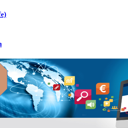
fe)
n