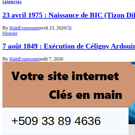
Célébrités
​23 avril 1975 : Naissance de BIC (Tizon Di
By
HaitiExpressnet
avril 23, 2026
0
Histoire
7 août 1849 : Exécution de Céligny Ardoui
By
HaitiExpressnet
août 7, 2026