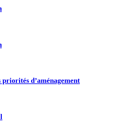
n
n
s priorités d’aménagement
l