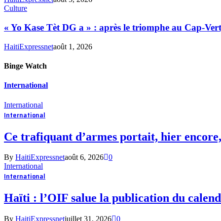
Culture
« Yo Kase Tèt DG a » : après le triomphe au Cap-Vert, 
HaitiExpressnet
août 1, 2026
Binge Watch
International
International
International
Ce trafiquant d’armes portait, hier encore,
By
HaitiExpressnet
août 6, 2026
0
International
International
Haïti : l’OIF salue la publication du calend
By
HaitiExpressnet
juillet 31, 2026
0