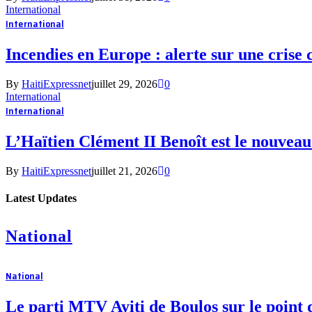
International
International
Incendies en Europe : alerte sur une cris
By
HaitiExpressnet
juillet 29, 2026
0
International
International
L’Haïtien Clément II Benoît est le nouv
By
HaitiExpressnet
juillet 21, 2026
0
Latest Updates
National
National
Le parti MTV Ayiti de Boulos sur le point 