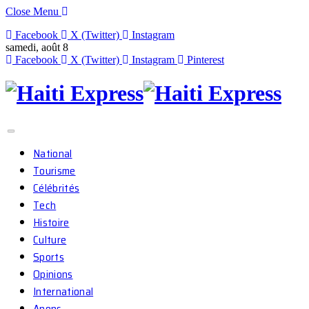
Close Menu
Facebook
X (Twitter)
Instagram
samedi, août 8
Facebook
X (Twitter)
Instagram
Pinterest
National
Tourisme
Célébrités
Tech
Histoire
Culture
Sports
Opinions
International
Anons