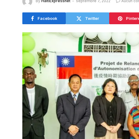
By
HaitiExpressnet
septembre 7, 2022
Aucun co
Facebook
Twitter
Pinter