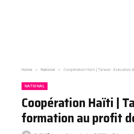
Home
»
National
»
Coopération Haïti | Taïwan : Exécution 
NATIONAL
Coopération Haïti | T
formation au profit 