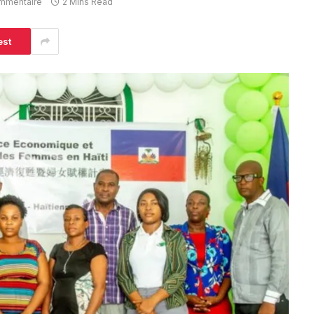
mmentaire
2 Mins Read
est