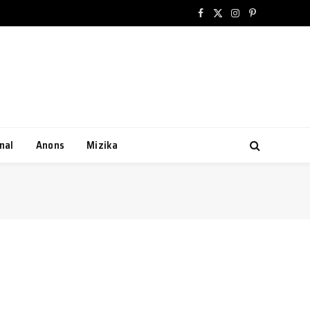
Facebook
X
Instagram
Pinterest
(Twitter)
nal
Anons
Mizika