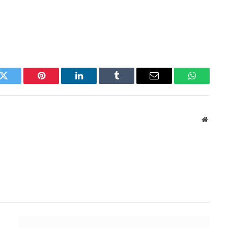
k
Twitter
Pinterest
LinkedIn
Tumblr
Email
WhatsAp
Websit