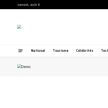
samedi, août 8
National
Tourisme
Célébrités
Tec