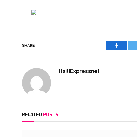
SHARE.
Faceboo
HaitiExpressnet
RELATED
POSTS