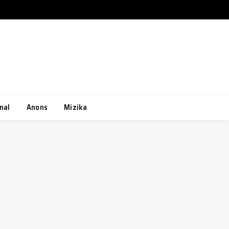
Facebook
X
Instagram
Pinterest
(Twitter)
nal
Anons
Mizika