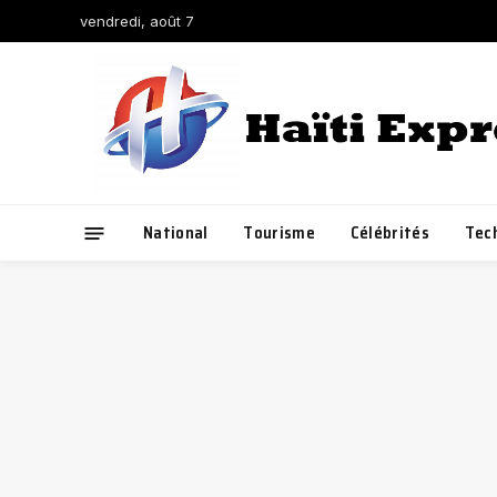
vendredi, août 7
National
Tourisme
Célébrités
Tec