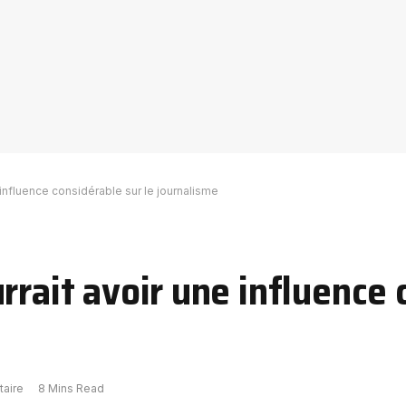
 influence considérable sur le journalisme
rrait avoir une influence
aire
8 Mins Read