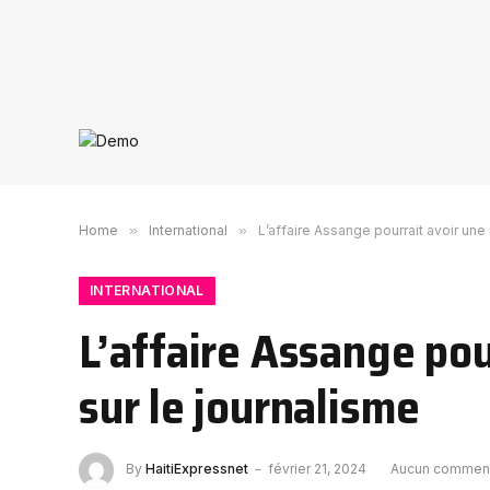
Home
»
International
»
L’affaire Assange pourrait avoir une
INTERNATIONAL
L’affaire Assange pou
sur le journalisme
By
HaitiExpressnet
février 21, 2024
Aucun comment