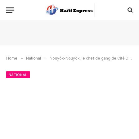
Home
»
National
»
Nouyòk-Nouyòk, le chef de gang de Cité Doudoune, tué par la police
NATIONAL