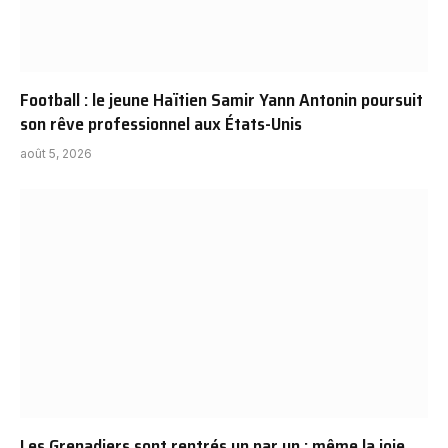
Football : le jeune Haïtien Samir Yann Antonin poursuit
son rêve professionnel aux États-Unis
août 5, 2026
Les Grenadiers sont rentrés un par un : même la joie,