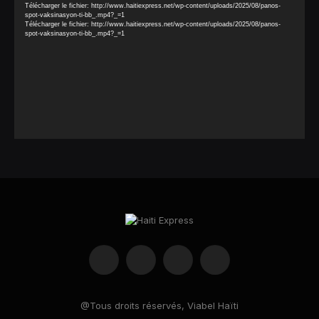
Télécharger le fichier: http://www.haitiexpress.net/wp-content/uploads/2025/08/panos-
spot-vaksinasyon-ti-bb_.mp4?_=1
Télécharger le fichier: http://www.haitiexpress.net/wp-content/uploads/2025/08/panos-
spot-vaksinasyon-ti-bb_.mp4?_=1
Facebook
X
Instagram
YouTube
(Twitter)
@Tous droits réservés, Viabel Haïti