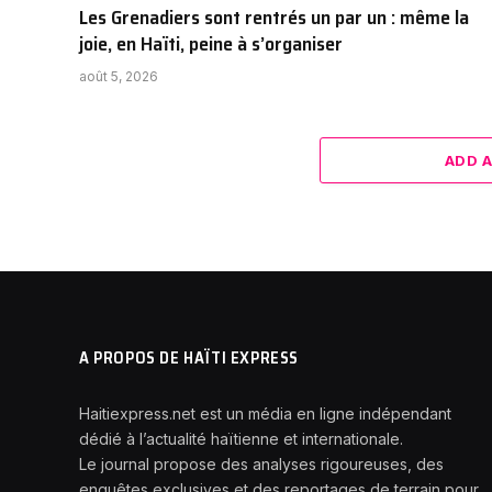
Les Grenadiers sont rentrés un par un : même la
joie, en Haïti, peine à s’organiser
août 5, 2026
ADD 
A PROPOS DE HAÏTI EXPRESS
Haitiexpress.net est un média en ligne indépendant
dédié à l’actualité haïtienne et internationale.
Le journal propose des analyses rigoureuses, des
enquêtes exclusives et des reportages de terrain pour