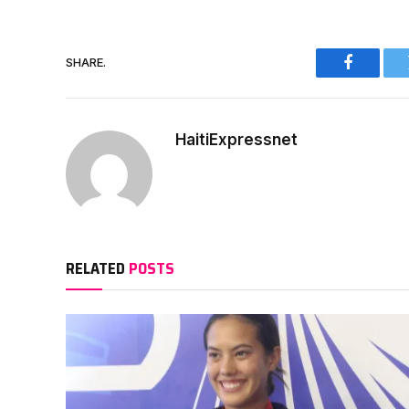
SHARE.
Faceboo
HaitiExpressnet
RELATED
POSTS