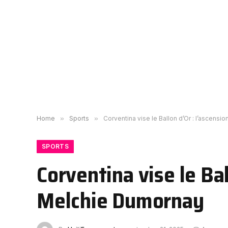
Home
»
Sports
»
Corventina vise le Ballon d’Or : l’ascensi
SPORTS
Corventina vise le Bal
Melchie Dumornay