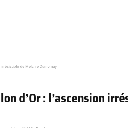
on irrésistible de Melchie Dumornay
lon d’Or : l’ascension irré