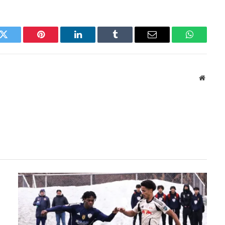
k
Twitter
Pinterest
LinkedIn
Tumblr
Email
WhatsAp
Websit