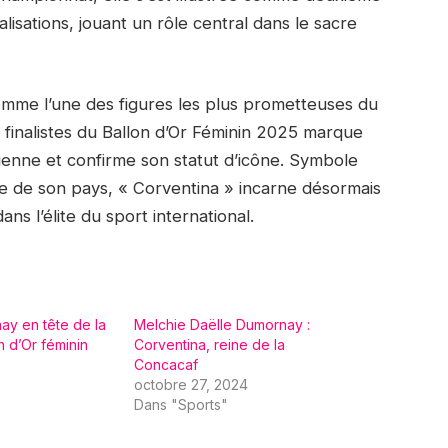
isations, jouant un rôle central dans le sacre
me l’une des figures les plus prometteuses du
0 finalistes du Ballon d’Or Féminin 2025 marque
ienne et confirme son statut d’icône. Symbole
sse de son pays, « Corventina » incarne désormais
ans l’élite du sport international.
ay en tête de la
Melchie Daëlle Dumornay :
n d’Or féminin
Corventina, reine de la
Concacaf
octobre 27, 2024
Dans "Sports"