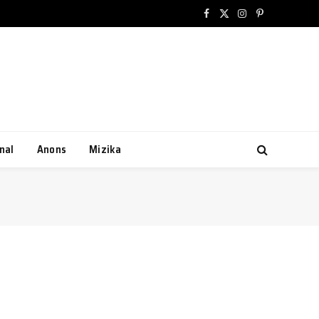
Facebook
X
Instagram
Pinterest
(Twitter)
nal
Anons
Mizika