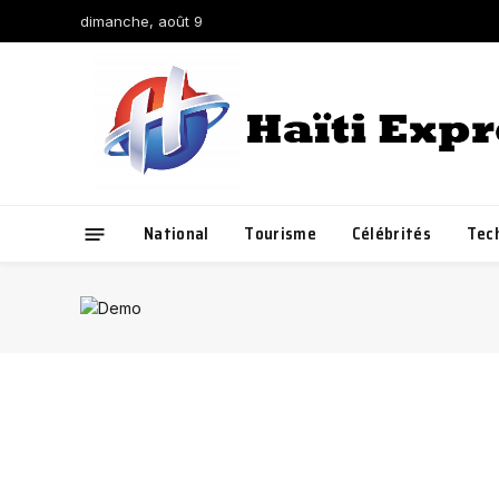
dimanche, août 9
National
Tourisme
Célébrités
Tec