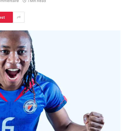
ommentaire
1 Min Read
est