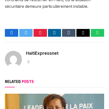
sécuritaire demeure particulièrement instable.
Facebook
Twitter
Pinterest
LinkedIn
Tumblr
Email
Whats
HaitiExpressnet
Website
RELATED
POSTS