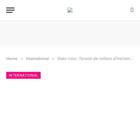
Home
»
International
»
États-Unis : l’avenir de milliers d’Haïtiens de Springfield fragilisé après une décision de la Cour suprême
INTERNATIONAL