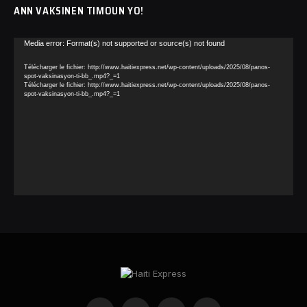
ANN VAKSINEN TIMOUN YO!
Lecteur
Media error: Format(s) not supported or source(s) not found
vidéo
Télécharger le fichier: http://www.haitiexpress.net/wp-content/uploads/2025/08/panos-
spot-vaksinasyon-ti-bb_.mp4?_=1
Télécharger le fichier: http://www.haitiexpress.net/wp-content/uploads/2025/08/panos-
spot-vaksinasyon-ti-bb_.mp4?_=1