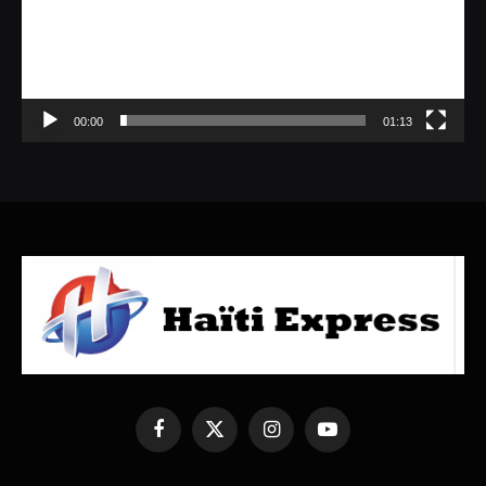
00:00
01:13
Facebook
X
Instagram
YouTube
(Twitter)