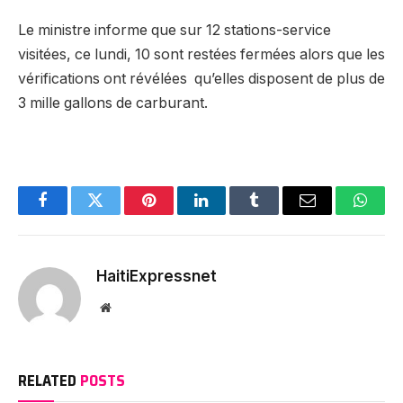
Le ministre informe que sur 12 stations-service
visitées, ce lundi, 10 sont restées fermées alors que les
vérifications ont révélées qu’elles disposent de plus de
3 mille gallons de carburant.
Facebook
Twitter
Pinterest
LinkedIn
Tumblr
Email
Whats
HaitiExpressnet
Website
RELATED
POSTS