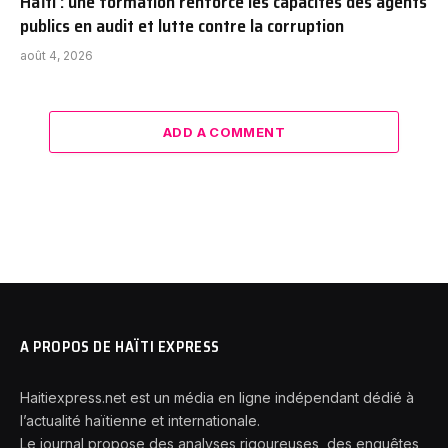
Haïti : une formation renforce les capacités des agents
publics en audit et lutte contre la corruption
août 4, 2026
ADD A COMMENT
A PROPOS DE HAÏTI EXPRESS
Haitiexpress.net est un média en ligne indépendant dédié à
l’actualité haïtienne et internationale.
Le journal propose des analyses rigoureuses, des enquêtes