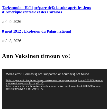
Taekwondo : Haïti prépare déjà la suite après les Jeux
d’Amérique centrale et des Caraïbes
août 9, 2026
8 août 1912 : Explosion du Palais national
août 8, 2026
Ann Vaksinen timoun yo!
Lecteur
Media error: Format(s) not supported or source(s) not found
vidéo
Télécharger le fichier: https://www.haitiexpress.net/wp-content/uploads/2025/08/panos-
spot-vaksinasyon-ti-bb_.mp4?_=1
Télécharger le fichier: http://www.haitiexpress.net/wp-content/uploads/2025/08/panos-
spot-vaksinasyon-ti-bb_.mp4?_=1