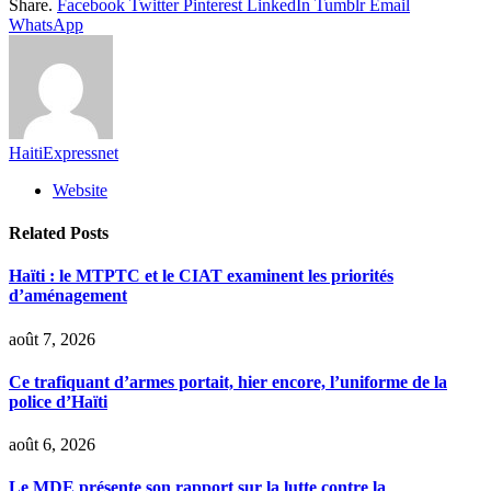
Share.
Facebook
Twitter
Pinterest
LinkedIn
Tumblr
Email
WhatsApp
HaitiExpressnet
Website
Related
Posts
Haïti : le MTPTC et le CIAT examinent les priorités
d’aménagement
août 7, 2026
Ce trafiquant d’armes portait, hier encore, l’uniforme de la
police d’Haïti
août 6, 2026
Le MDE présente son rapport sur la lutte contre la