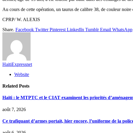
Au cours de cette opération, un taurus de calibre 38, de couleur noire 
CPRP/ W. ALEXIS
Share.
Facebook
Twitter
Pinterest
LinkedIn
Tumblr
Email
WhatsApp
HaitiExpressnet
Website
Related
Posts
Haïti : le MTPTC et le CIAT examinent les priorités d’aménage
août 7, 2026
Ce trafiquant d’armes portait, hier encore, l’uniforme de la polic
août 6, 2026