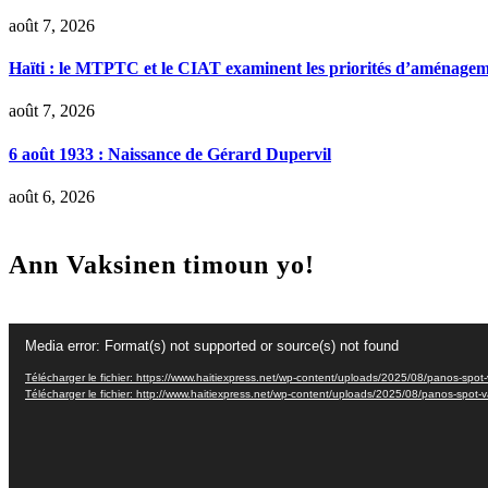
août 7, 2026
Haïti : le MTPTC et le CIAT examinent les priorités d’aménage
août 7, 2026
6 août 1933 : Naissance de Gérard Dupervil
août 6, 2026
Ann Vaksinen timoun yo!
Lecteur
Media error: Format(s) not supported or source(s) not found
vidéo
Télécharger le fichier: https://www.haitiexpress.net/wp-content/uploads/2025/08/panos-spo
Télécharger le fichier: http://www.haitiexpress.net/wp-content/uploads/2025/08/panos-spot