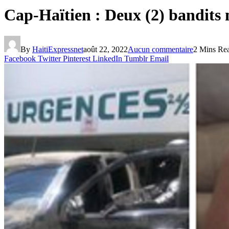
Cap-Haïtien : Deux (2) bandits m
By
HaitiExpressnet
août 22, 2022
Aucun commentaire
2 Mins Re
Facebook
Twitter
Pinterest
LinkedIn
Tumblr
Email