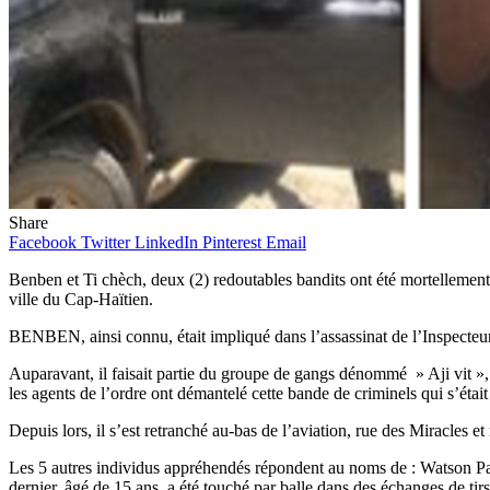
Share
Facebook
Twitter
LinkedIn
Pinterest
Email
Benben et Ti chèch, deux (2) redoutables bandits ont été mortellement 
ville du Cap-Haïtien.
BENBEN, ainsi connu, était impliqué dans l’assassinat de l’Inspecteur
Auparavant, il faisait partie du groupe de gangs dénommé » Aji vit »,
les agents de l’ordre ont démantelé cette bande de criminels qui s’était
Depuis lors, il s’est retranché au-bas de l’aviation, rue des Miracles 
Les 5 autres individus appréhendés répondent au noms de : Watson Pa
dernier, âgé de 15 ans, a été touché par balle dans des échanges de tirs