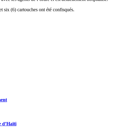
et six (6) cartouches ont été confisqués.
ment
e d’Haïti