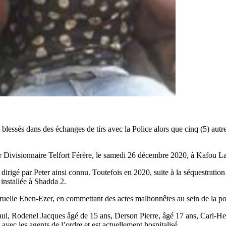
blessés dans des échanges de tirs avec la Police alors que cinq (5) aut
 Divisionnaire Telfort Férère, le samedi 26 décembre 2020, à Kafou Lac
 dirigé par Peter ainsi connu. Toutefois en 2020, suite à la séquestrat
 installée à Shadda 2.
et ruelle Eben-Ezer, en commettant des actes malhonnêtes au sein de la p
ul, Rodenel Jacques âgé de 15 ans, Derson Pierre, âgé 17 ans, Carl-He
 avec les agents de l’ordre et est actuellement hospitalisé.