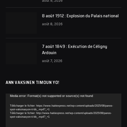
août 9, 2026
8 août 1912 : Explosion du Palais national
août 8, 2026
7 août 1849 : Exécution de Céligny
Ardouin
août 7, 2026
ANN VAKSINEN TIMOUN YO!
Lecteur
Media error: Format(s) not supported or source(s) not found
vidéo
Télécharger le fichier: https://www.haitiexpress.net/wp-content/uploads/2025/08/panos-
spot-vaksinasyon-ti-bb_.mp4?_=1
Télécharger le fichier: http://www.haitiexpress.net/wp-content/uploads/2025/08/panos-
spot-vaksinasyon-ti-bb_.mp4?_=1