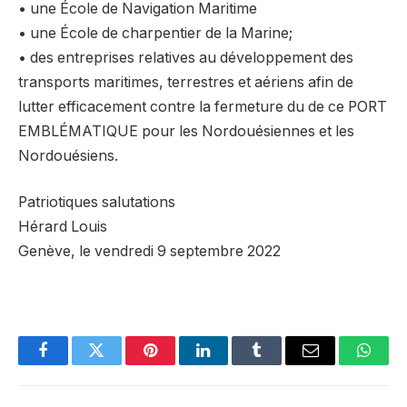
• une École de Navigation Maritime
• une École de charpentier de la Marine;
• des entreprises relatives au développement des
transports maritimes, terrestres et aériens afin de
lutter efficacement contre la fermeture du de ce PORT
EMBLÉMATIQUE pour les Nordouésiennes et les
Nordouésiens.
Patriotiques salutations
Hérard Louis
Genève, le vendredi 9 septembre 2022
Facebook
Twitter
Pinterest
LinkedIn
Tumblr
Email
Whats