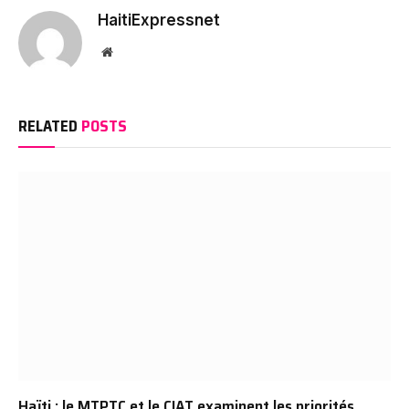
HaitiExpressnet
Website
RELATED
POSTS
Haïti : le MTPTC et le CIAT examinent les priorités