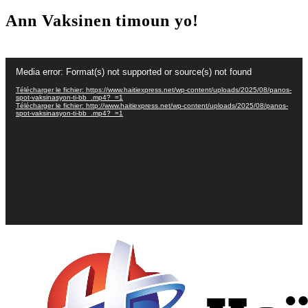
Ann Vaksinen timoun yo!
Lecteur
Media error: Format(s) not supported or source(s) not found
vidéo
Télécharger le fichier: https://www.haitiexpress.net/wp-content/uploads/2025/08/panos-
spot-vaksinasyon-ti-bb_.mp4?_=1
Télécharger le fichier: http://www.haitiexpress.net/wp-content/uploads/2025/08/panos-
spot-vaksinasyon-ti-bb_.mp4?_=1