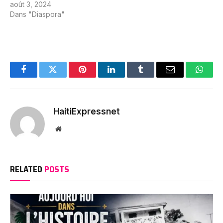
août 3, 2024
Dans "Diaspora"
Facebook
Twitter
Pinterest
LinkedIn
Tumblr
Email
Whats
HaitiExpressnet
Website
RELATED
POSTS