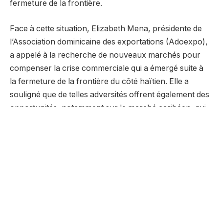
fermeture de la frontière.
Face à cette situation, Elizabeth Mena, présidente de
l’Association dominicaine des exportations (Adoexpo),
a appelé à la recherche de nouveaux marchés pour
compenser la crise commerciale qui a émergé suite à
la fermeture de la frontière du côté haïtien. Elle a
souligné que de telles adversités offrent également des
opportunités, notamment sur le marché caribéen, qui
est d’une grande importance et nécessite divers
produits. Par conséquent, le pays pourrait exploiter
ces opportunités pour stimuler son économie malgré
les perturbations liées à la fermeture de la frontière.