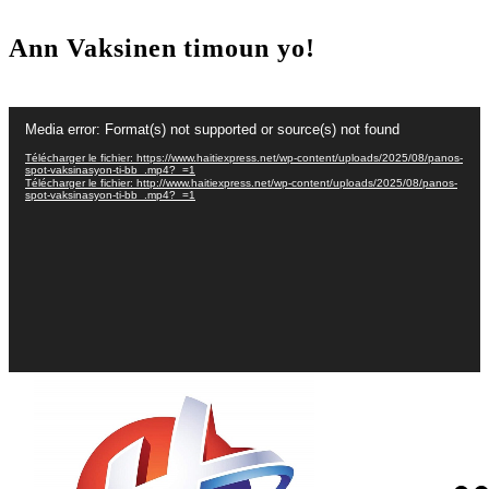
Ann Vaksinen timoun yo!
Lecteur
Media error: Format(s) not supported or source(s) not found
vidéo
Télécharger le fichier: https://www.haitiexpress.net/wp-content/uploads/2025/08/panos-
spot-vaksinasyon-ti-bb_.mp4?_=1
Télécharger le fichier: http://www.haitiexpress.net/wp-content/uploads/2025/08/panos-
spot-vaksinasyon-ti-bb_.mp4?_=1