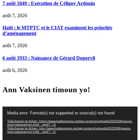
7 août 1849 : Exécution de Céligny Ardouin
août 7, 2026
Haïti : le MTPTC et le CIAT examinent les priorités
d’aménagement
août 7, 2026
6 août 1933 : Naissance de Gérard Dupervil
août 6, 2026
Ann Vaksinen timoun yo!
Lecteur
Media error: Format(s) not supported or source(s) not found
vidéo
Télécharger le fichier: https://www.haitiexpress.net/wp-content/uploads/2025/08/panos-
spot-vaksinasyon-ti-bb_.mp4?_=1
Télécharger le fichier: http://www.haitiexpress.net/wp-content/uploads/2025/08/panos-
spot-vaksinasyon-ti-bb_.mp4?_=1