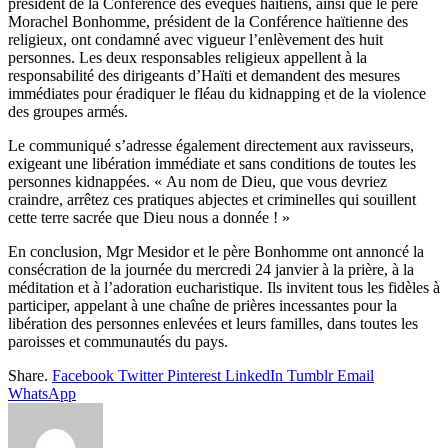
président de la Conférence des évêques haïtiens, ainsi que le père
Morachel Bonhomme, président de la Conférence haïtienne des
religieux, ont condamné avec vigueur l’enlèvement des huit
personnes. Les deux responsables religieux appellent à la
responsabilité des dirigeants d’Haïti et demandent des mesures
immédiates pour éradiquer le fléau du kidnapping et de la violence
des groupes armés.
Le communiqué s’adresse également directement aux ravisseurs,
exigeant une libération immédiate et sans conditions de toutes les
personnes kidnappées. « Au nom de Dieu, que vous devriez
craindre, arrêtez ces pratiques abjectes et criminelles qui souillent
cette terre sacrée que Dieu nous a donnée ! »
En conclusion, Mgr Mesidor et le père Bonhomme ont annoncé la
consécration de la journée du mercredi 24 janvier à la prière, à la
méditation et à l’adoration eucharistique. Ils invitent tous les fidèles à
participer, appelant à une chaîne de prières incessantes pour la
libération des personnes enlevées et leurs familles, dans toutes les
paroisses et communautés du pays.
Share.
Facebook
Twitter
Pinterest
LinkedIn
Tumblr
Email
WhatsApp