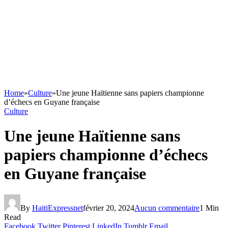
Home
»
Culture
»
Une jeune Haïtienne sans papiers championne
d’échecs en Guyane française
Culture
Une jeune Haïtienne sans
papiers championne d’échecs
en Guyane française
By
HaitiExpressnet
février 20, 2024
Aucun commentaire
1 Min
Read
Facebook
Twitter
Pinterest
LinkedIn
Tumblr
Email