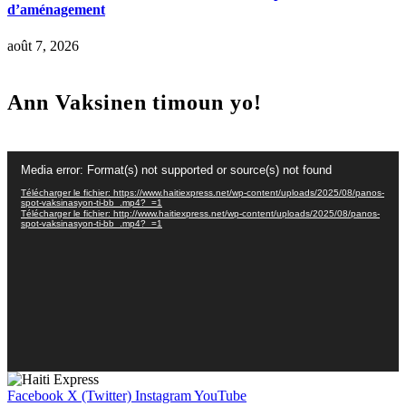
d’aménagement
août 7, 2026
Ann Vaksinen timoun yo!
Lecteur
Media error: Format(s) not supported or source(s) not found
vidéo
Télécharger le fichier: https://www.haitiexpress.net/wp-content/uploads/2025/08/panos-
spot-vaksinasyon-ti-bb_.mp4?_=1
Télécharger le fichier: http://www.haitiexpress.net/wp-content/uploads/2025/08/panos-
spot-vaksinasyon-ti-bb_.mp4?_=1
Facebook
X (Twitter)
Instagram
YouTube