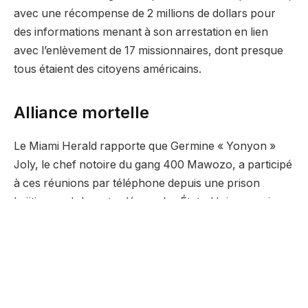
avec une récompense de 2 millions de dollars pour
des informations menant à son arrestation en lien
avec l’enlèvement de 17 missionnaires, dont presque
tous étaient des citoyens américains.
Alliance mortelle
Le Miami Herald rapporte que Germine « Yonyon »
Joly, le chef notoire du gang 400 Mawozo, a participé
à ces réunions par téléphone depuis une prison
haïtienne. Joly, extradé vers les États-Unis en mai
2022, a été condamné à 35 ans de prison pour trafic
d’armes. Un témoin confidentiel a révélé aux
procureurs fédéraux que les gangs avaient été
informés du plan d’assassinat et avaient reçu des
promesses en échange de leur soutien et de leur