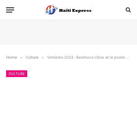
Home
»
Culture
»
Vertières 2024 : Beethova Obas et le poète Frantz Benjamin sur scène à Montréal
CULTURE