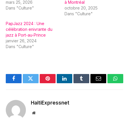
mars 25, 2026
à Montréal
Dans "Culture"
octobre 20, 2025
Dans "Culture"
PapJazz 2024 : Une
célébration enivrante du
jazz à Port-au-Prince
janvier 26, 2024
Dans "Culture"
Facebook
Twitter
Pinterest
LinkedIn
Tumblr
Email
Whats
HaitiExpressnet
Website