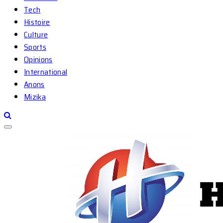
Tech
Histoire
Culture
Sports
Opinions
International
Anons
Mizika