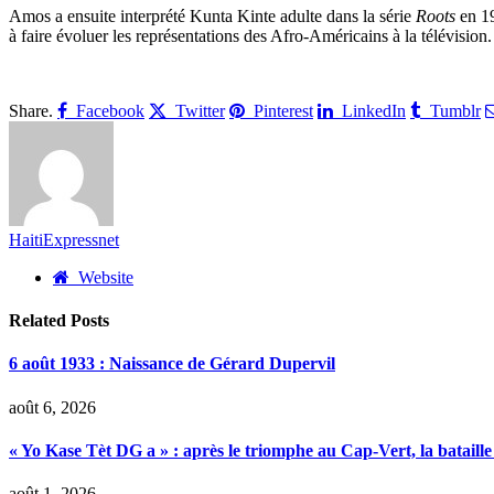
Amos a ensuite interprété Kunta Kinte adulte dans la série
Roots
en 19
à faire évoluer les représentations des Afro-Américains à la télévision.
Share.
Facebook
Twitter
Pinterest
LinkedIn
Tumblr
HaitiExpressnet
Website
Related
Posts
6 août 1933 : Naissance de Gérard Dupervil
août 6, 2026
« Yo Kase Tèt DG a » : après le triomphe au Cap-Vert, la bataille
août 1, 2026