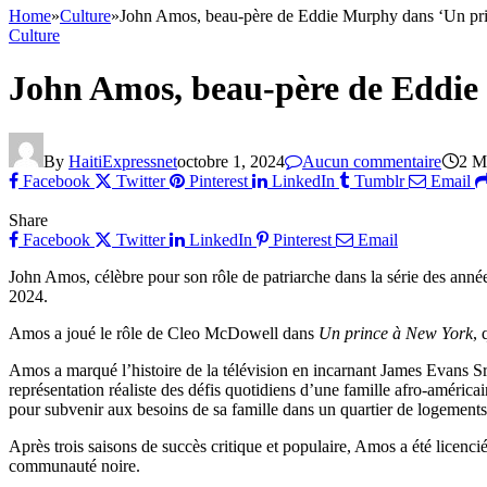
Home
»
Culture
»
John Amos, beau-père de Eddie Murphy dans ‘Un pri
Culture
John Amos, beau-père de Eddie
By
HaitiExpressnet
octobre 1, 2024
Aucun commentaire
2 M
Facebook
Twitter
Pinterest
LinkedIn
Tumblr
Email
Share
Facebook
Twitter
LinkedIn
Pinterest
Email
John Amos, célèbre pour son rôle de patriarche dans la série des ann
2024.
Amos a joué le rôle de Cleo McDowell dans
Un prince à New York
, 
Amos a marqué l’histoire de la télévision en incarnant James Evans Sr.
représentation réaliste des défis quotidiens d’une famille afro-américa
pour subvenir aux besoins de sa famille dans un quartier de logement
Après trois saisons de succès critique et populaire, Amos a été licencié
communauté noire.