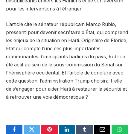
désobligeants envers les Haïtiens et de son aversion
pour les interventions à l’étranger.
L’article cite le sénateur républicain Marco Rubio,
pressenti pour devenir secrétaire d’État, qui comprend
les enjeux de la situation en Haïti. Originaire de Floride,
État qui compte l’une des plus importantes
communautés d’immigrants haïtiens du pays, Rubio a
été actif au sein de la sous-commission du Sénat sur
l’hémisphère occidental. Et l’article de conclure avec
cette question: l’administration Trump choisira-t-elle
de s’engager pour aider Haïti à restaurer la sécurité et
à retrouver une voie démocratique ?
Facebook
Twitter
Pinterest
LinkedIn
Tumblr
Email
Whats