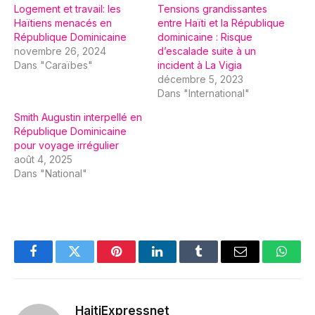
Logement et travail: les
Tensions grandissantes
Haïtiens menacés en
entre Haïti et la République
République Dominicaine
dominicaine : Risque
novembre 26, 2024
d’escalade suite à un
Dans "Caraïbes"
incident à La Vigia
décembre 5, 2023
Dans "International"
Smith Augustin interpellé en
République Dominicaine
pour voyage irrégulier
août 4, 2025
Dans "National"
Facebook
Twitter
Pinterest
LinkedIn
Tumblr
Email
Whats
HaitiExpressnet