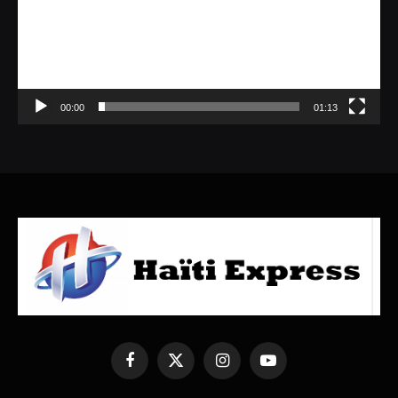
00:00
01:13
Facebook
X
Instagram
YouTube
(Twitter)