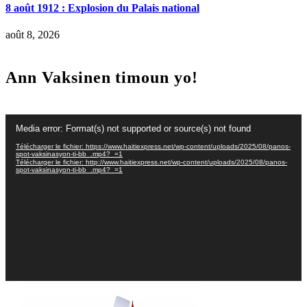
8 août 1912 : Explosion du Palais national
août 8, 2026
Ann Vaksinen timoun yo!
Lecteur
Media error: Format(s) not supported or source(s) not found
vidéo
Télécharger le fichier: https://www.haitiexpress.net/wp-content/uploads/2025/08/panos-
spot-vaksinasyon-ti-bb_.mp4?_=1
Télécharger le fichier: http://www.haitiexpress.net/wp-content/uploads/2025/08/panos-
spot-vaksinasyon-ti-bb_.mp4?_=1