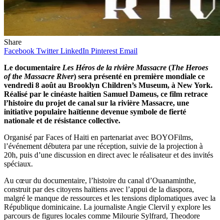
Share
Facebook
Twitter
LinkedIn
Pinterest
Email
Le documentaire
Les Héros de la rivière Massacre
(
The Heroes
of the Massacre River
) sera présenté en première mondiale ce
vendredi 8 août au Brooklyn Children’s Museum, à New York.
Réalisé par le cinéaste haïtien Samuel Dameus, ce film retrace
l’histoire du projet de canal sur la rivière Massacre, une
initiative populaire haïtienne devenue symbole de fierté
nationale et de résistance collective.
Organisé par Faces of Haiti en partenariat avec BOYOFilms,
l’événement débutera par une réception, suivie de la projection à
20h, puis d’une discussion en direct avec le réalisateur et des invités
spéciaux.
Au cœur du documentaire, l’histoire du canal d’Ouanaminthe,
construit par des citoyens haïtiens avec l’appui de la diaspora,
malgré le manque de ressources et les tensions diplomatiques avec la
République dominicaine. La journaliste Angie Clervil y explore les
parcours de figures locales comme Milourie Sylfrard, Theodore