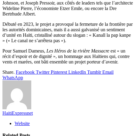
Johnson, et Joseph Pressoir, aux côtés de leaders tels que l’architecte
Wideline Pierre, l’économiste Etzer Emile, ou encore la Dre
Bertrhude Albert.
Débuté en 2023, le projet a provoqué la fermeture de la frontière par
les autorités dominicaines, mais il a aussi galvanisé un sentiment
d’unité en Haïti, cristallisé autour du slogan : « Kanall la pap kanpe
» (« Le canal ne s’arrêtera pas »).
Pour Samuel Dameus,
Les Héros de la rivière Massacre
est « un
récit d’espoir et de dignité », un hommage aux Haïtiens qui, contre
vents et marées, ont bâti ensemble un projet porteur d’avenir.
Share.
Facebook
Twitter
Pinterest
LinkedIn
Tumblr
Email
WhatsApp
HaitiExpressnet
Website
Related
Posts