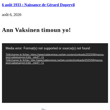
6 août 1933 : Naissance de Gérard Dupervil
août 6, 2026
Ann Vaksinen timoun yo!
Lecteur
Media error: Format(s) not supported or source(s) not found
vidéo
Télécharger le fichier: https://www.haitiexpress.net/wp-content/uploads/2025/08/panos-
spot-vaksinasyon-ti-bb_.mp4?_=1
Télécharger le fichier: http://www.haitiexpress.net/wp-content/uploads/2025/08/panos-
spot-vaksinasyon-ti-bb_.mp4?_=1