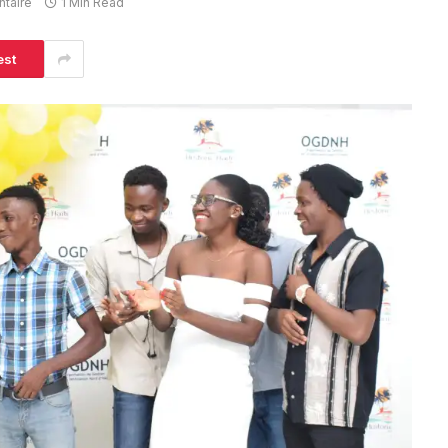
taire
1 Min Read
est