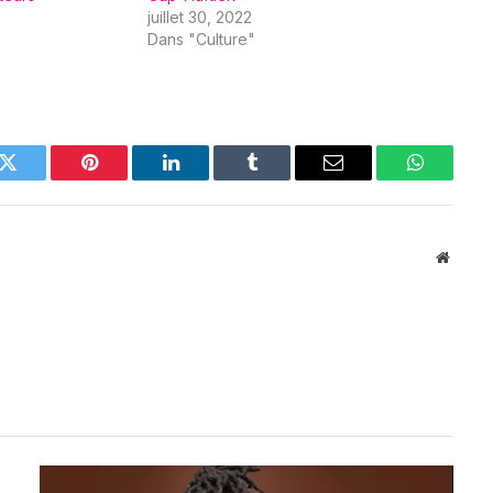
juillet 30, 2022
Dans "Culture"
k
Twitter
Pinterest
LinkedIn
Tumblr
Email
WhatsAp
Websit