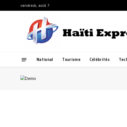
vendredi, août 7
National
Tourisme
Célébrités
Tec