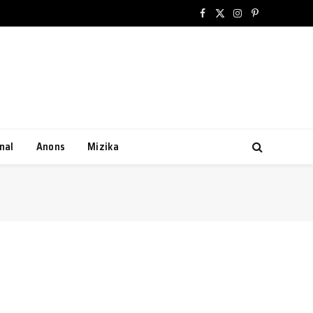
Facebook
X
Instagram
Pinterest
(Twitter)
nal
Anons
Mizika