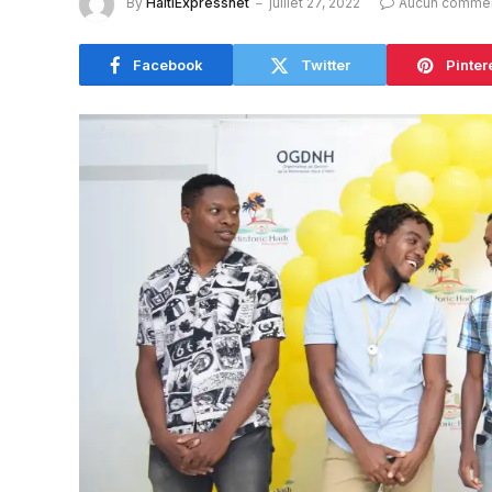
By
HaitiExpressnet
juillet 27, 2022
Aucun commen
Facebook
Twitter
Pinter