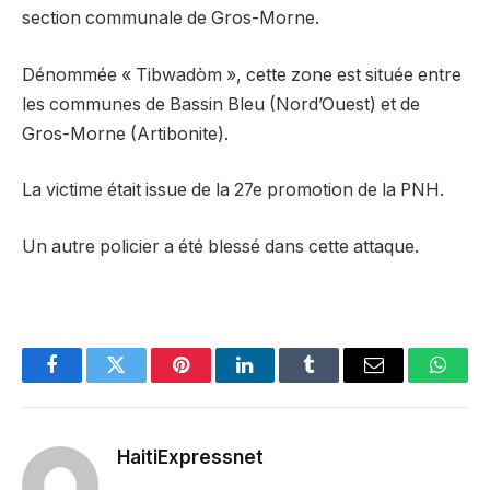
section communale de Gros-Morne.
Dénommée « Tibwadòm », cette zone est située entre
les communes de Bassin Bleu (Nord’Ouest) et de
Gros-Morne (Artibonite).
La victime était issue de la 27e promotion de la PNH.
Un autre policier a été blessé dans cette attaque.
Facebook
Twitter
Pinterest
LinkedIn
Tumblr
Email
Whats
HaitiExpressnet