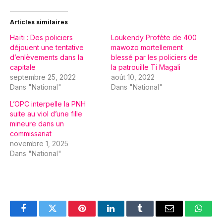
Articles similaires
Haïti : Des policiers
Loukendy Profète de 400
déjouent une tentative
mawozo mortellement
d’enlèvements dans la
blessé par les policiers de
capitale
la patrouille Ti Magali
septembre 25, 2022
août 10, 2022
Dans "National"
Dans "National"
L’OPC interpelle la PNH
suite au viol d’une fille
mineure dans un
commissariat
novembre 1, 2025
Dans "National"
Facebook
Twitter
Pinterest
LinkedIn
Tumblr
Email
Whats