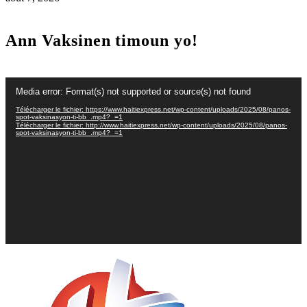
Ann Vaksinen timoun yo!
Lecteur
Media error: Format(s) not supported or source(s) not found
vidéo
Télécharger le fichier: https://www.haitiexpress.net/wp-content/uploads/2025/08/panos-
spot-vaksinasyon-ti-bb_.mp4?_=1
Télécharger le fichier: http://www.haitiexpress.net/wp-content/uploads/2025/08/panos-
spot-vaksinasyon-ti-bb_.mp4?_=1