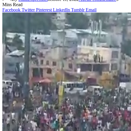
Mins Read
Facebook
Twitter
Pinterest
LinkedIn
Tumblr
Email