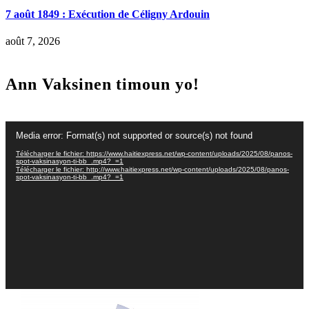
7 août 1849 : Exécution de Céligny Ardouin
août 7, 2026
Ann Vaksinen timoun yo!
Lecteur
Media error: Format(s) not supported or source(s) not found
vidéo
Télécharger le fichier: https://www.haitiexpress.net/wp-content/uploads/2025/08/panos-
spot-vaksinasyon-ti-bb_.mp4?_=1
Télécharger le fichier: http://www.haitiexpress.net/wp-content/uploads/2025/08/panos-
spot-vaksinasyon-ti-bb_.mp4?_=1