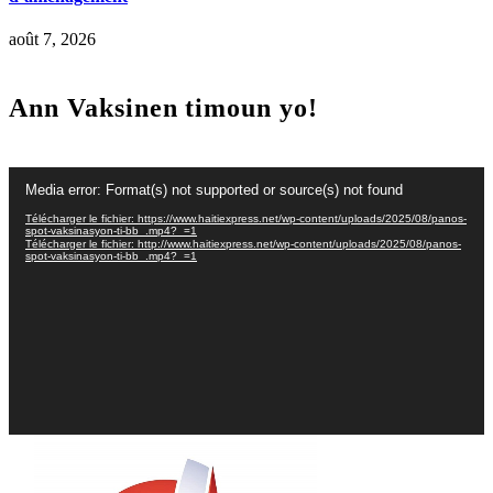
août 7, 2026
Ann Vaksinen timoun yo!
Lecteur
Media error: Format(s) not supported or source(s) not found
vidéo
Télécharger le fichier: https://www.haitiexpress.net/wp-content/uploads/2025/08/panos-
spot-vaksinasyon-ti-bb_.mp4?_=1
Télécharger le fichier: http://www.haitiexpress.net/wp-content/uploads/2025/08/panos-
spot-vaksinasyon-ti-bb_.mp4?_=1