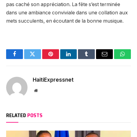
pas caché son appréciation. La fête s’est terminée
dans une ambiance conviviale dans une collation aux
mets succulents, en écoutant de la bonne musique.
Facebook
Twitter
Pinterest
LinkedIn
Tumblr
Email
Whats
HaitiExpressnet
Website
RELATED
POSTS