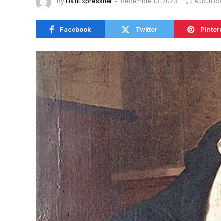
By
HaitiExpressnet
décembre 13, 2023
Aucun c
Facebook
Twitter
Pinter