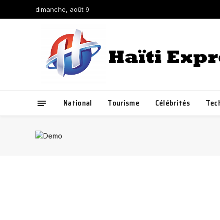
dimanche, août 9
National
Tourisme
Célébrités
Tec