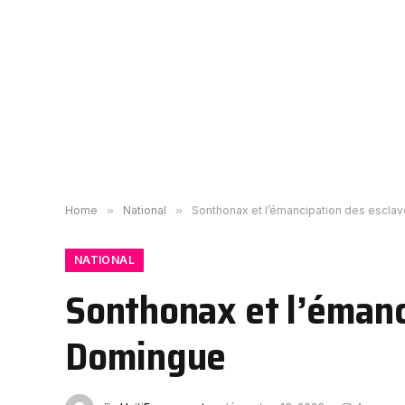
Home
»
National
»
Sonthonax et l’émancipation des escla
NATIONAL
Sonthonax et l’émanc
Domingue