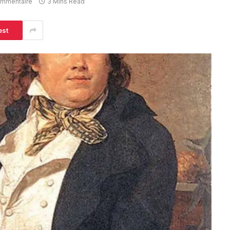
ommentaire
3 Mins Read
est