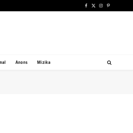
Facebook
X
Instagram
Pinterest
(Twitter)
nal
Anons
Mizika