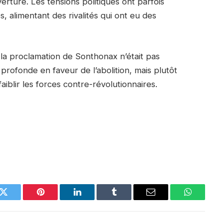
rture. Les tensions politiques ont parfois
, alimentant des rivalités qui ont eu des
 la proclamation de Sonthonax n’était pas
rofonde en faveur de l’abolition, mais plutôt
aiblir les forces contre-révolutionnaires.
k
Twitter
Pinterest
LinkedIn
Tumblr
Email
WhatsAp