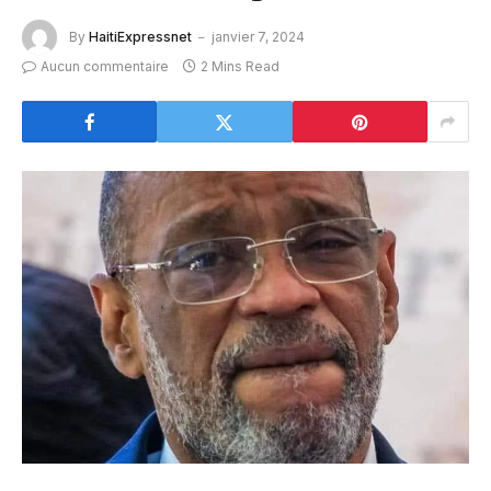
By
HaitiExpressnet
janvier 7, 2024
Aucun commentaire
2 Mins Read