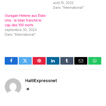
août 15, 2022
Dans "International"
Ouragan Helene aux États-
Unis : le bilan franchit le
cap des 100 morts
septembre 30, 2024
Dans "International"
Facebook
Twitter
Pinterest
LinkedIn
Tumblr
Email
Whats
HaitiExpressnet
Website