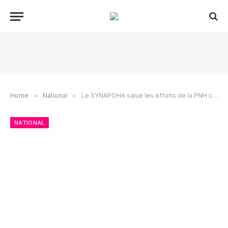
Home
»
National
»
Le SYNAPOHA salue les efforts de la PNH contre les gangs armés et déplore les difficultés financières des policiers
NATIONAL