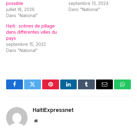
possible
septembre 13, 2024
juillet 18, 2026
Dans "National"
Dans "National"
Haïti : scènes de pillage
dans différentes villes du
pays
septembre 15, 2022
Dans "National"
Facebook
Twitter
Pinterest
LinkedIn
Tumblr
Email
Whats
HaitiExpressnet
Website