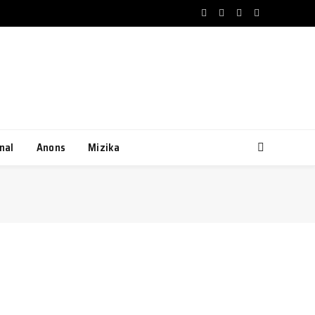
Facebook
X
Instagram
Pinterest
(Twitter)
nal
Anons
Mizika