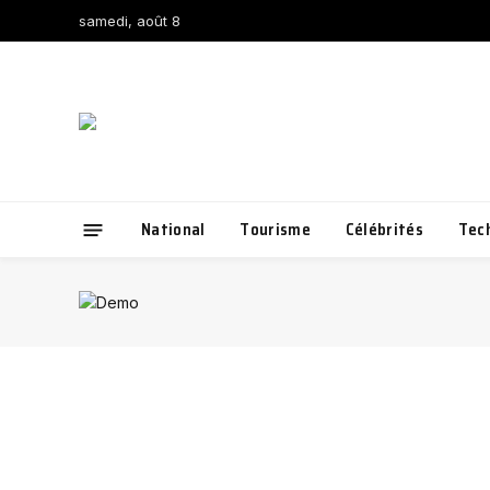
samedi, août 8
National
Tourisme
Célébrités
Tec