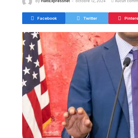
By
HaitiExpressnet
octobre 12, 2024
Aucun comm
Facebook
Twitter
Pinter