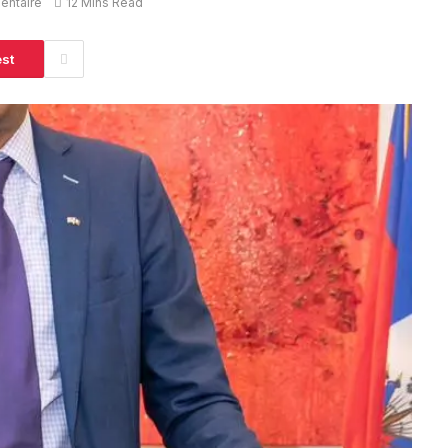
entaire
12 Mins Read
est