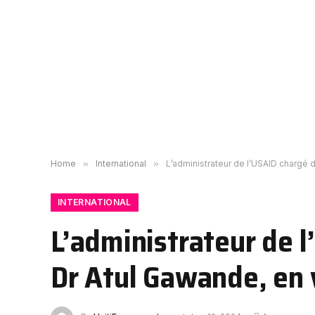
Home
»
International
»
L’administrateur de l’USAID chargé d
INTERNATIONAL
L’administrateur de l
Dr Atul Gawande, en v