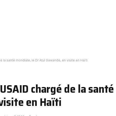
e la santé mondiale, le Dr Atul Gawande, en visite en Haïti
’USAID chargé de la santé
isite en Haïti