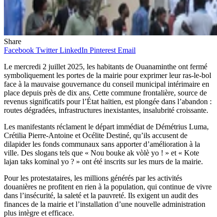
Share
Facebook
Twitter
LinkedIn
Pinterest
Email
Le mercredi 2 juillet 2025, les habitants de Ouanaminthe ont fermé
symboliquement les portes de la mairie pour exprimer leur ras-le-bol
face à la mauvaise gouvernance du conseil municipal intérimaire en
place depuis près de dix ans. Cette commune frontalière, source de
revenus significatifs pour l’État haïtien, est plongée dans l’abandon :
routes dégradées, infrastructures inexistantes, insalubrité croissante.
Les manifestants réclament le départ immédiat de Démétrius Luma,
Crétilia Pierre-Antoine et Océlite Destiné, qu’ils accusent de
dilapider les fonds communaux sans apporter d’amélioration à la
ville. Des slogans tels que « Nou bouke ak vòlè yo ! » et « Kote
lajan taks kominal yo ? » ont été inscrits sur les murs de la mairie.
Pour les protestataires, les millions générés par les activités
douanières ne profitent en rien à la population, qui continue de vivre
dans l’insécurité, la saleté et la pauvreté. Ils exigent un audit des
finances de la mairie et l’installation d’une nouvelle administration
plus intègre et efficace.